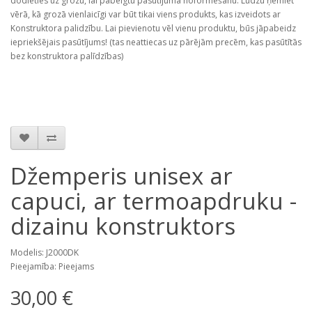
dodieties uz grozu, lai pabeigtu pasūtījuma noformēšanu. Lūdzu ņemiet
vērā, kā grozā vienlaicīgi var būt tikai viens produkts, kas izveidots ar
Konstruktora palidzību. Lai pievienotu vēl vienu produktu, būs jāpabeidz
iepriekšējais pasūtījums! (tas neattiecas uz pārējām precēm, kas pasūtītās
bez konstruktora palīdzības)
Džemperis unisex ar
capuci, ar termoapdruku -
dizainu konstruktors
Modelis: J2000DK
Pieejamība: Pieejams
30,00 €