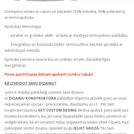
Džemperis unisex ar capuci un kabatām (50% kokvilna, 50% poliesters),
ar termoapdruku.
Apdrukas tehnoloģija:
- uzraksti un grafiskie attēli - arduka ar elastīgas termoplēves palīdzību.
-fotogrāfijas un krāsainās bildes -termouzlīme, kas tiek aprukāta ar
sublimācijas metodu.
Apdruka nemaina savu krāsu un uzskatu arī pēc daudzkārtīgas
mazgāšanas.
Pirms pasūtīšanas lūdzam apskatīt izmēru tabulu!
KĀ IZVEIDOT SAVU DIZAINU?
Jums ir iespēja patstāvīgi izveidot savu dizainu
ar
DIZAINU KONSTRUKTORA
palīdzību! Vispirms jāizvēlē preci un visas
nepieciešamas opcijas - preces krāsu, daudzumu un t.t. Pēc tam
nospiediet taustiņu
GET CUSTOM DESING
ekrāna apakšā. Jums atvērsies
Dizainu konstruktors, kur Jūs varat lejupielādēt savas bildes, pevienot un
rediģēt tekstu, kā arī izmantot mūsu sagatavotas bildes (Add Clipart). Kad
pabeigsiet veidot dizainu, spiediet pogu
IELIKT GROZĀ
. Pēc tam