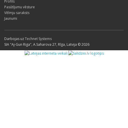
Profils
Pasūtījumu vēsture
Vēlmju saraksts
Jaunumi
Darbojas uz
Technet Systems
SIA "Aj-Gun Riga", A.Saharova 27, Rīga, Latvija © 2026