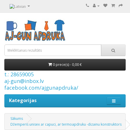
0 prece(s) - 0,00 €
t.: 28659005
aj-gun@inbox.lv
facebook.com/ajgunapdruka/
Kategorijas
Sākums
Džemperis unisex ar capuci, ar termoapdruku -dizainu konstruktors