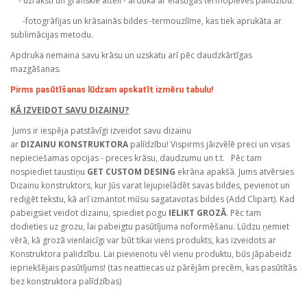
- uzraksti un grafiskie attēli - arduka ar elastīgas termoplēves palīdzību.
-fotogrāfijas un krāsainās bildes -termouzlīme, kas tiek aprukāta ar
sublimācijas metodu.
Apdruka nemaina savu krāsu un uzskatu arī pēc daudzkārtīgas
mazgāšanas.
Pirms pasūtīšanas lūdzam apskatīt izmēru tabulu!
KĀ IZVEIDOT SAVU DIZAINU?
Jums ir iespēja patstāvīgi izveidot savu dizainu
ar
DIZAINU KONSTRUKTORA
palīdzību! Vispirms jāizvēlē preci un visas
nepieciešamas opcijas - preces krāsu, daudzumu un t.t. Pēc tam
nospiediet taustiņu
GET CUSTOM DESING
ekrāna apakšā. Jums atvērsies
Dizainu konstruktors, kur Jūs varat lejupielādēt savas bildes, pevienot un
rediģēt tekstu, kā arī izmantot mūsu sagatavotas bildes (Add Clipart). Kad
pabeigsiet veidot dizainu, spiediet pogu
IELIKT GROZĀ
. Pēc tam
dodieties uz grozu, lai pabeigtu pasūtījuma noformēšanu. Lūdzu ņemiet
vērā, kā grozā vienlaicīgi var būt tikai viens produkts, kas izveidots ar
Konstruktora palidzību. Lai pievienotu vēl vienu produktu, būs jāpabeidz
iepriekšējais pasūtījums! (tas neattiecas uz pārējām precēm, kas pasūtītās
bez konstruktora palīdzības)