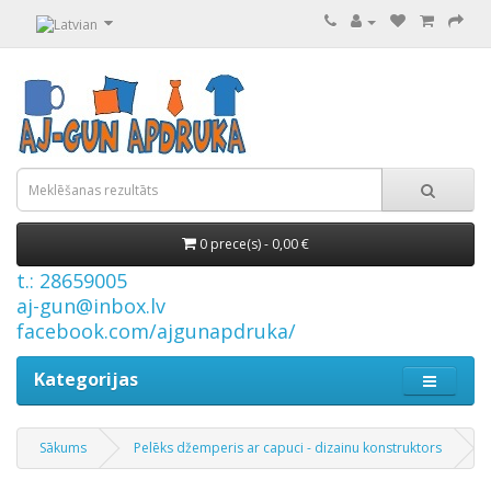
0 prece(s) - 0,00 €
t.: 28659005
aj-gun@inbox.lv
facebook.com/ajgunapdruka/
Kategorijas
Sākums
Pelēks džemperis ar capuci - dizainu konstruktors