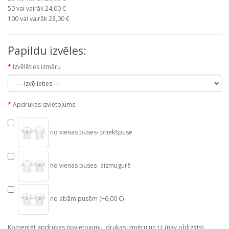
50 vai vairāk 24,00 €
100 vai vairāk 23,00 €
Papildu izvēles:
Izvēlēties izmēru
Apdrukas izvietojums
no vienas puses- priekšpusē
no vienas puses- aizmugurē
no abām pusēm (+6,00 €)
Komentēt apdrukas novietojumu, drukas izmēru un t.t (nav obligāts)