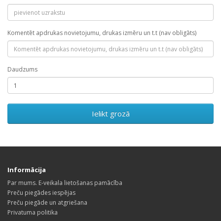
Komentēt apdrukas novietojumu, drukas izmēru un t.t (nav obligāts)
Daudzums
Ielikt grozā
Informācija
Par mums. E-veikala lietošanas pamācība
Preču piegādes iespējas
Preču piegāde un atgriešana
Privatuma politika