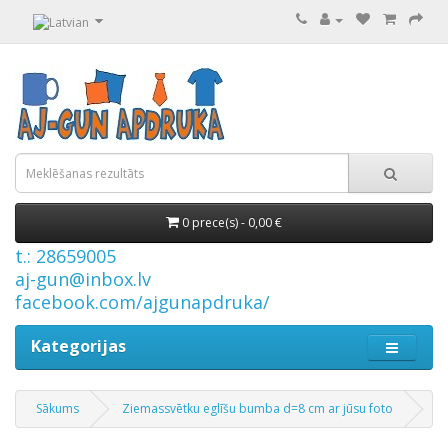
0 prece(s) - 0,00 €
t.: 28659005
aj-gun@inbox.lv
facebook.com/ajgunapdruka/
Kategorijas
Sākums
Ziemassvētku eglīšu bumba d=8 cm ar jūsu foto