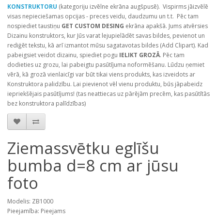
KONSTRUKTORU
(kategoriju izvēlne ekrāna augšpusē). Vispirms jāizvēlē
visas nepieciešamas opcijas - preces veidu, daudzumu un t.t. Pēc tam
nospiediet taustiņu
GET CUSTOM DESING
ekrāna apakšā. Jums atvērsies
Dizainu konstruktors, kur Jūs varat lejupielādēt savas bildes, pevienot un
rediģēt tekstu, kā arī izmantot mūsu sagatavotas bildes (Add Clipart). Kad
pabeigsiet veidot dizainu, spiediet pogu
IELIKT GROZĀ
. Pēc tam
dodieties uz grozu, lai pabeigtu pasūtījuma noformēšanu. Lūdzu ņemiet
vērā, kā grozā vienlaicīgi var būt tikai viens produkts, kas izveidots ar
Konstruktora palidzību. Lai pievienot vēl vienu produktu, būs jāpabeidz
iepriekšējais pasūtījums! (tas neattiecas uz pārējām precēm, kas pasūtītās
bez konstruktora palīdzības)
Ziemassvētku eglīšu
bumba d=8 cm ar jūsu
foto
Modelis: ZB1000
Pieejamība: Pieejams