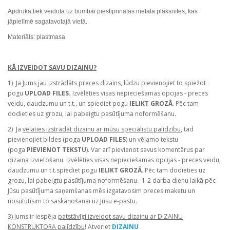
Apdruka tiek veidota uz bumbai piestiprinātās metāla plāksnītes, kas
jāpielīmē sagatavotajā vietā.
Materiāls: plastmasa
KĀ IZVEIDOT SAVU DIZAINU?
1) Ja
Jums jau izstrādāts preces dizains
, lūdzu pievienojiet to spiežot
pogu
UPLOAD FILES.
Izvēlēties
visas nepieciešamas opcijas - preces
veidu, daudzumu un t.t., un spiediet pogu
IELIKT GROZĀ
. Pēc tam
dodieties uz grozu, lai pabeigtu pasūtījuma noformēšanu.
2) Ja
vēlaties izstrādāt dizainu ar mūsu speciālistu palidzību
, tad
pievienojiet bildes (poga
UPLOAD FILES
) un vēlamo tekstu
(poga
PIEVIENOT TEKSTU
). Var arī pievienot savus komentārus par
dizaina izvietošanu. Izvēlēties
visas nepieciešamas opcijas - preces veidu,
daudzumu un t.t.spiediet pogu
IELIKT GROZĀ
. Pēc tam dodieties uz
grozu, lai pabeigtu pasūtījuma noformēšanu. 1-2 darba dienu laikā pēc
Jūsu pasūtījuma saņemšanas mēs izgatavosim preces maketu un
nosūtūtīsim to saskaņošanai uz Jūsu e-pastu.
3) Jums ir iespēja
patstāvīgi izveidot savu dizainu ar DIZAINU
KONSTRUKTORA palīdzību
! Atveriet
DIZAINU