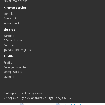
Privatuma politika
Klientu serviss
Kontakti
Atteikumi
Vietnes karte
Ekstras
Ražotāji
Dāvanu kartes
Partneri
Īpašais piedāvājums
Profils
Profils
Pasūtījumu vēsture
Vēlmju saraksts
Jaunumi
Darbojas uz
Technet Systems
SIA "Aj-Gun Riga", A.Saharova 27, Rīga, Latvija © 2026