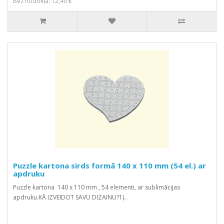
Bez nodokļa: 12,40 €
Puzzle kartona sirds formā 140 x 110 mm (54 el.) ar
apdruku
Puzzle kartona 140 x 110 mm , 54 elementi, ar sublimācijas
apdruku.KĀ IZVEIDOT SAVU DIZAINU?1)..