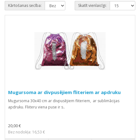
Kārtošanas secība:
Skatīt vienlaicīgi:
Mugursoma ar divpusējiem fliteriem ar apdruku
Mugursoma 30x40 cm ar divpusējiem fliteriem, ar sublimācijas
apdruku. Fliiteru viena puse ir s..
20,00 €
Bez nodokļa: 16,53 €