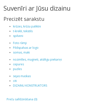
Suvenīri ar Jūsu dizainu
Precizēt sarakstu
krūzes, krūzu paliktni
t-krekli, tekstils
spilveni
Foto rāmji
Pildspalvas ar logo
somas, maki
nozimītes, magneti, atslēgu piekariņi
cepures
puzles
sejas maskas
citi
DIZAINU KONSTRUKTORS
Preču salīdzināšana (0)