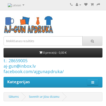
0 prece(s) - 0,00 €
t.: 28659005
aj-gun@inbox.lv
facebook.com/ajgunapdruka/
Kategorijas
Sākums
Suvenīri ar Jūsu dizainu