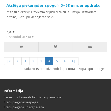
Atslēgu piekariņš ar spoguli, D=58 mm, ar apdruku
Atslēgu piekariņš D=58 mm ar jūsu dizainu.Ja Jums jau izstrādāts
dizains, lūdzu pievienojiet to spie..
8,00 €
Bez nodokļa: 6,61 €
|<
<
1
2
3
4
5
>
>|
Rāda no {start} līdz {end} kopā {total} (Kopā lapu - {pages})
Informācija
Par mums. E-veikala lietošanas pamācība
Preču piegādes iespējas
Preču piegāde un atgriešana