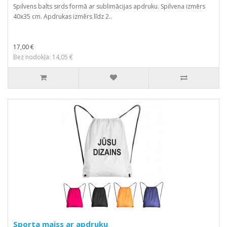
Spilvens balts sirds formā ar sublimācijas apdruku. Spilvena izmērs
40x35 cm. Apdrukas izmērs līdz 2..
17,00 €
Bez nodokļa: 14,05 €
Sporta maiss ar apdruku