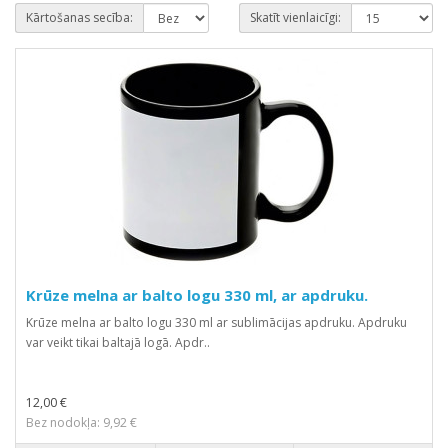
Kārtošanas secība:
Skatīt vienlaicīgi:
Krūze melna ar balto logu 330 ml, ar apdruku.
Krūze melna ar balto logu 330 ml ar sublimācijas apdruku. Apdruku
var veikt tikai baltajā logā. Apdr..
12,00 €
Bez nodokļa: 9,92 €