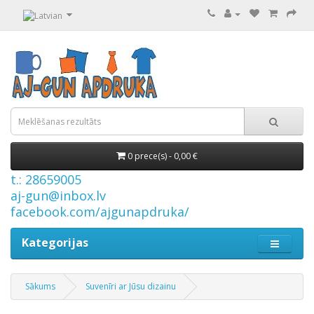
0 prece(s) - 0,00 €
t.: 28659005
aj-gun@inbox.lv
facebook.com/ajgunapdruka/
Kategorijas
Sākums
Suvenīri ar Jūsu dizainu