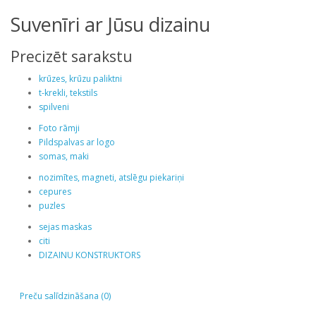
Suvenīri ar Jūsu dizainu
Precizēt sarakstu
krūzes, krūzu paliktni
t-krekli, tekstils
spilveni
Foto rāmji
Pildspalvas ar logo
somas, maki
nozimītes, magneti, atslēgu piekariņi
cepures
puzles
sejas maskas
citi
DIZAINU KONSTRUKTORS
Preču salīdzināšana (0)