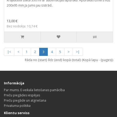
Krājkastīte balta 330 ml ar sublimācijas apdruku. Apdrukas izmērs līdz
200x95 mm.Ja Jums jau izstrād..
13,00 €
Bez nodokļa: 10,74 €
|<
<
1
2
3
4
5
>
>|
Rāda no {start} līdz {end} kopā {total} (Kopā lapu - {pages})
Informācija
Par mums. E-veikala lietošanas pamācība
Preču piegādes iespējas
Preču piegāde un atgriešana
Privatuma politika
Klientu serviss