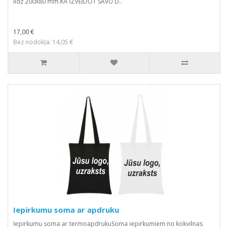
līdz 200x80 mm.KĀ IZVEIDOT SAVU D..
17,00 €
Bez nodokļa: 14,05 €
Iepirkumu soma ar apdruku
Iepirkumu soma ar termoapdrukuSoma iepirkumiem no kokvilnas