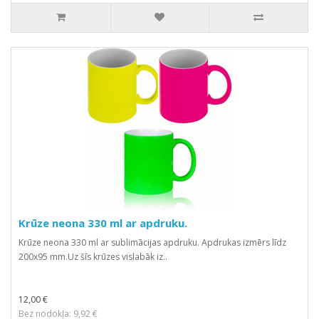
Krūze neona 330 ml ar apdruku.
Krūze neona 330 ml ar sublimācijas apdruku. Apdrukas izmērs līdz
200x95 mm.Uz šīs krūzes vislabāk iz..
12,00 €
Bez nodokļa: 9,92 €