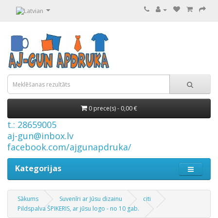
0 prece(s) - 0,00 €
t.: 28659005
aj-gun@inbox.lv
facebook.com/ajgunapdruka/
Kategorijas
Sākums
Suvenīri ar Jūsu dizainu
citi
Pildspalva ŠPIKERIS, ar jūsu logo - no 10 gab.