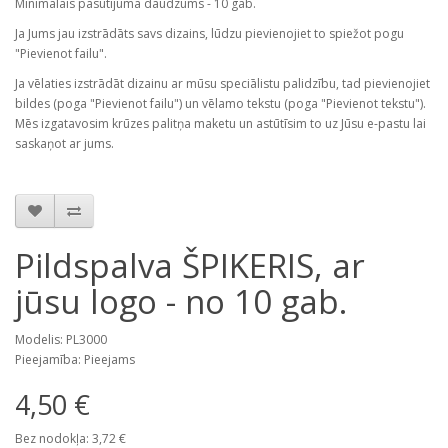
Minimālais pasūtījuma daudzums - 10 gab.
Ja Jums jau izstrādāts savs dizains, lūdzu pievienojiet to spiežot pogu
"Pievienot failu".
Ja vēlaties izstrādāt dizainu ar mūsu speciālistu palidzību, tad pievienojiet
bildes (poga "Pievienot failu") un vēlamo tekstu (poga "Pievienot tekstu").
Mēs izgatavosim krūzes palitņa maketu un astūtīsim to uz Jūsu e-pastu lai
saskaņot ar jums.
Pildspalva ŠPIKERIS, ar
jūsu logo - no 10 gab.
Modelis: PL3000
Pieejamība: Pieejams
4,50 €
Bez nodokļa: 3,72 €