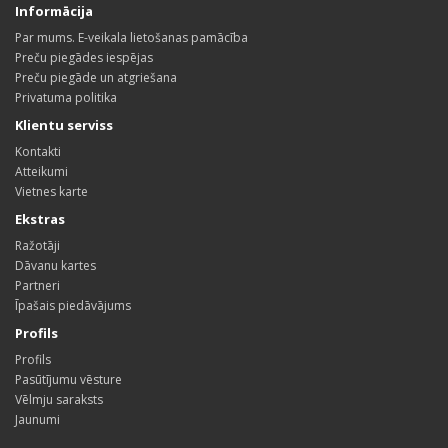
Informācija
Par mums. E-veikala lietošanas pamācība
Preču piegādes iespējas
Preču piegāde un atgriešana
Privatuma politika
Klientu serviss
Kontakti
Atteikumi
Vietnes karte
Ekstras
Ražotāji
Dāvanu kartes
Partneri
Īpašais piedāvājums
Profils
Profils
Pasūtījumu vēsture
Vēlmju saraksts
Jaunumi