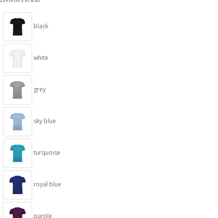
black
white
grey
sky blue
turquoise
royal blue
purple