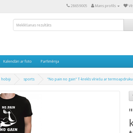
28659005
Mans profils
Vē
Kalendāri ar foto
Parfimērija
 hobiji
sports
"No pain no gain" T-krekls vīriešu ar termoapdruku