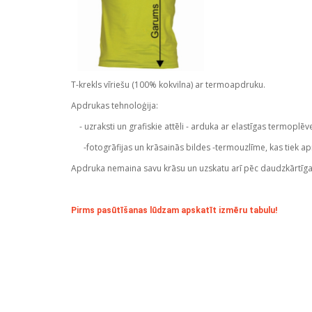
T-krekls vīriešu (100% kokvilna) ar termoapdruku.
Apdrukas tehnoloģija:
- uzraksti un grafiskie attēli - arduka ar elastīgas termoplēv
-fotogrāfijas un krāsainās bildes -termouzlīme, kas tiek ap
Apdruka nemaina savu krāsu un uzskatu arī pēc daudzkārtīg
Pirms pasūtīšanas lūdzam apskatīt izmēru tabulu!