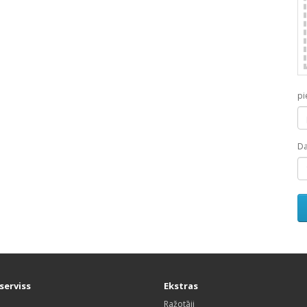
pi
D
serviss
Ekstras
Ražotāji