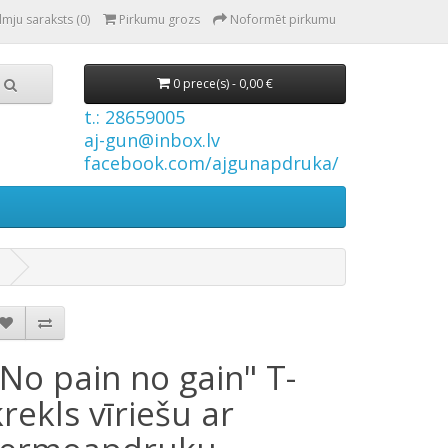
lmju saraksts (0)
Pirkumu grozs
Noformēt pirkumu
0 prece(s) - 0,00 €
t.: 28659005
aj-gun@inbox.lv
facebook.com/ajgunapdruka/
"No pain no gain" T-
krekls vīriešu ar