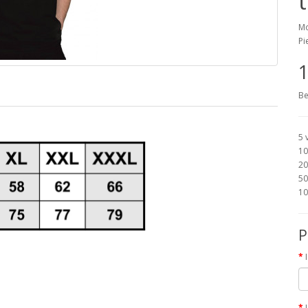
Mo
Pi
1
Be
5 
10
20
50
10
P