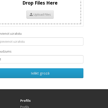
Drop Files Here
Upload Files
evienot uzrakstu
audzums
Ielikt grozā
Profils
Profils