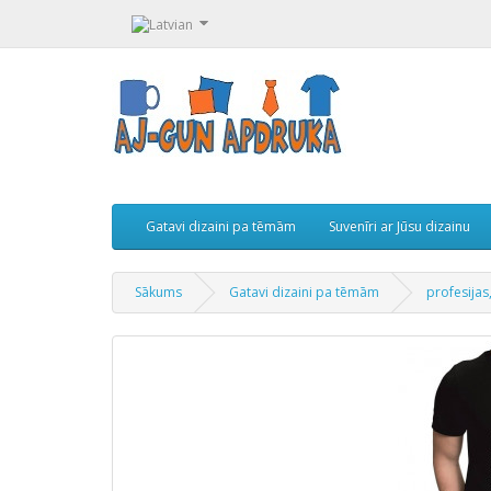
Gatavi dizaini pa tēmām
Suvenīri ar Jūsu dizainu
Sākums
Gatavi dizaini pa tēmām
profesijas,