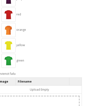
red
orange
yellow
green
evienot failu
Image
Filename
Upload Empty