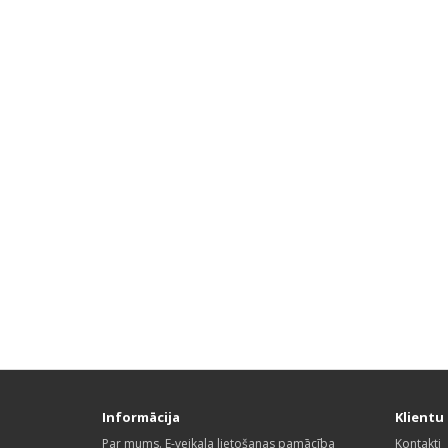
Informācija
Klientu 
Par mums. E-veikala lietošanas pamācība
Kontakti