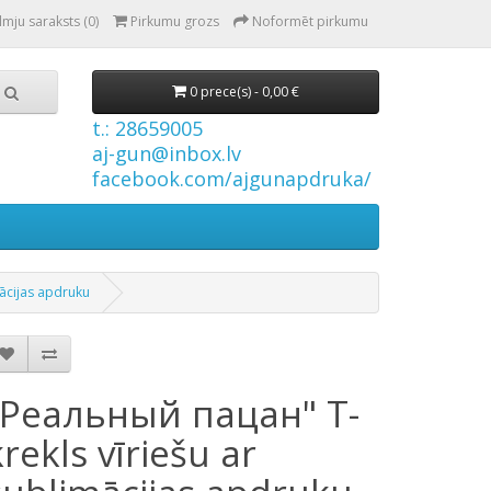
lmju saraksts (0)
Pirkumu grozs
Noformēt pirkumu
0 prece(s) - 0,00 €
t.: 28659005
aj-gun@inbox.lv
facebook.com/ajgunapdruka/
ācijas apdruku
"Реальный пацан" T-
krekls vīriešu ar