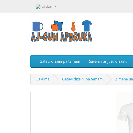
Gatavi dizaini pa tēmām
Suvenīri ar Jūsu dizainu
Sākums
Gatavi dizaini pa tēmām
ģimene un