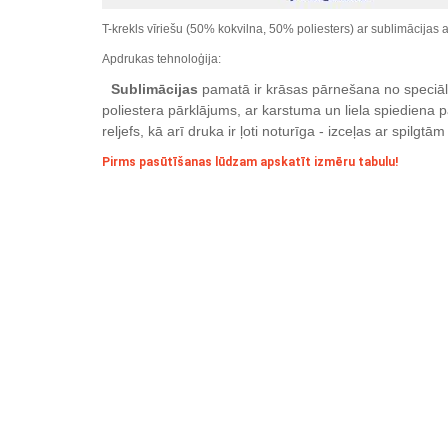
T-krekls vīriešu (50% kokvilna, 50% poliesters) ar sublimācijas 
Apdrukas tehnoloģija:
Sublimācijas
pamatā ir krāsas pārnešana no speciāla
poliestera pārklājums, ar karstuma un liela spiediena
reljefs, kā arī druka ir ļoti noturīga - izceļas ar spilg
Pirms pasūtīšanas lūdzam apskatīt izmēru tabulu!