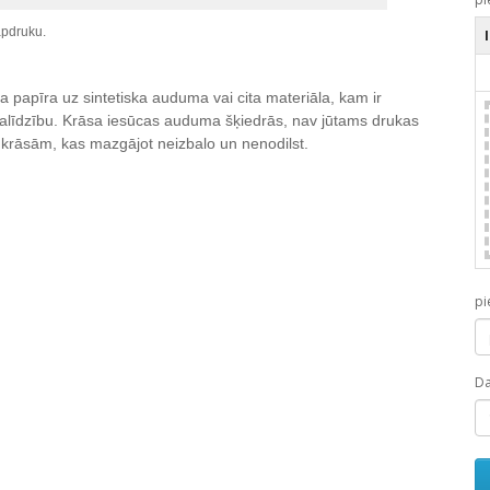
apdruku.
 papīra uz sintetiska auduma vai cita materiāla, kam ir
 palīdzību. Krāsa iesūcas auduma šķiedrās, nav jūtams drukas
tām krāsām, kas mazgājot neizbalo un nenodilst.
pi
D