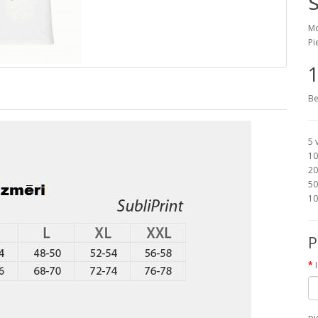
Mo
Pi
1
Be
5 
10
20
50
10
P
pi