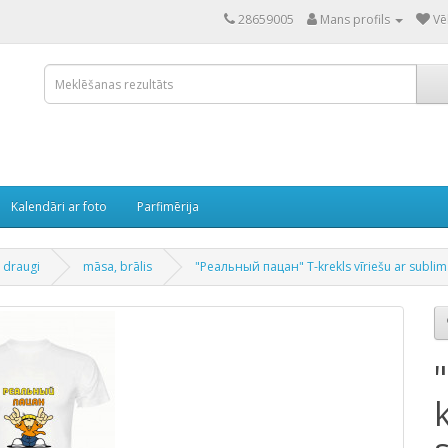
28659005
Mans profils
Vē
Kalendāri ar foto
Parfimērija
 draugi
māsa, brālis
"Реальный пацан" T-krekls vīriešu ar sublim