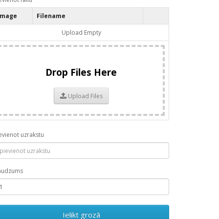
Image
Filename
Upload Empty
Drop Files Here
Upload Files
evienot uzrakstu
audzums
Ielikt grozā