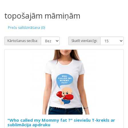
topošajām māmiņām
Preču salīdzināšana (0)
Kārtošanas secība:
Skatīt vienlaicīgi:
"Who called my Mommy fat ?" sieviešu T-krekls ar
sublimācija apdruku