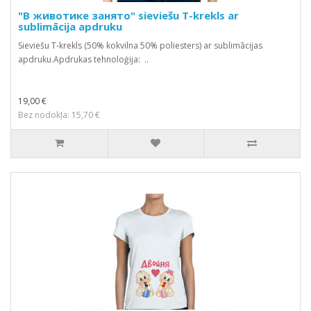
"В животике занято" sieviešu T-krekls ar
sublimācija apdruku
Sieviešu T-krekls (50% kokvilna 50% poliesters) ar sublimācijas
apdruku.Apdrukas tehnoloģija: ..
19,00 €
Bez nodokļa: 15,70 €