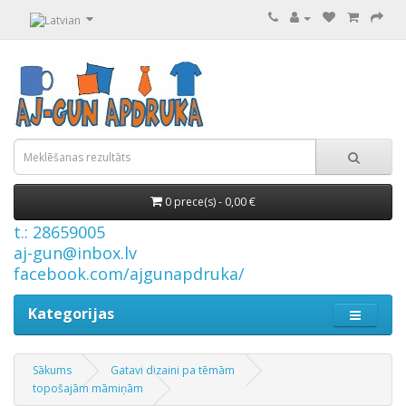
0 prece(s) - 0,00 €
t.: 28659005
aj-gun@inbox.lv
facebook.com/ajgunapdruka/
Kategorijas
Sākums
Gatavi dizaini pa tēmām
topošajām māmiņām