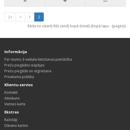
|<
<
1
2
Rāda no {start} līdz {end} kopā {total} (Kopā lapu - {pages})
Informācija
Par mums. E-veikala lietošanas pamācība
Preču piegādes iespējas
Preču piegāde un atgriešana
Privatuma politika
Klientu serviss
Kontakti
Atteikumi
Vietnes karte
Ekstras
Ražotāji
Dāvanu kartes