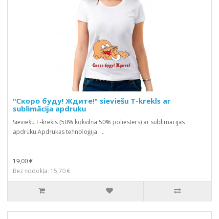
"Скоро буду! Ждите!" sieviešu T-krekls ar
sublimācija apdruku
Sieviešu T-krekls (50% kokvilna 50% poliesters) ar sublimācijas
apdruku.Apdrukas tehnoloģija: ..
19,00 €
Bez nodokļa: 15,70 €