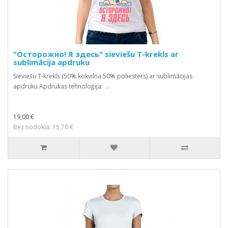
"Осторожно! Я здесь" sieviešu T-krekls ar
sublimācija apdruku
Sieviešu T-krekls (50% kokvilna 50% poliesters) ar sublimācijas
apdruku.Apdrukas tehnoloģija: ..
19,00 €
Bez nodokļa: 15,70 €