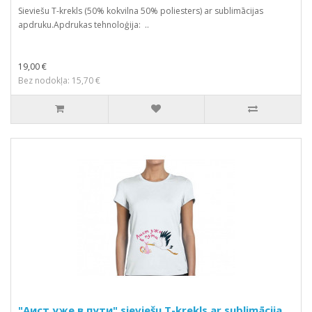
Sieviešu T-krekls (50% kokvilna 50% poliesters) ar sublimācijas
apdruku.Apdrukas tehnoloģija: ..
19,00 €
Bez nodokļa: 15,70 €
"Аист уже в пути" sieviešu T-krekls ar sublimācija