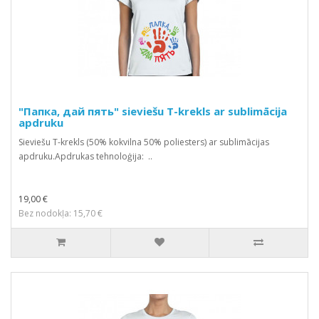
"Папка, дай пять" sieviešu T-krekls ar sublimācija
apdruku
Sieviešu T-krekls (50% kokvilna 50% poliesters) ar sublimācijas
apdruku.Apdrukas tehnoloģija: ..
19,00 €
Bez nodokļa: 15,70 €