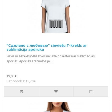
"Сделано с любовью" sieviešu T-krekls ar
sublimācija apdruku
Sieviešu T-krekls (50% kokvilna 50% poliesters) ar sublimācijas
apdruku.Apdrukas tehnoloģija: ..
19,00 €
Bez nodokļa: 15,70 €