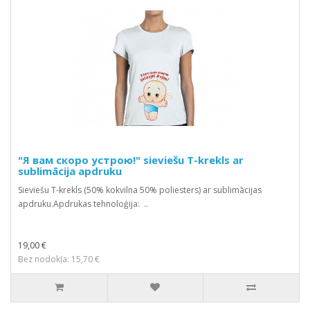
"Я вам скоро устрою!" sieviešu T-krekls ar
sublimācija apdruku
Sieviešu T-krekls (50% kokvilna 50% poliesters) ar sublimācijas
apdruku.Apdrukas tehnoloģija: ..
19,00 €
Bez nodokļa: 15,70 €