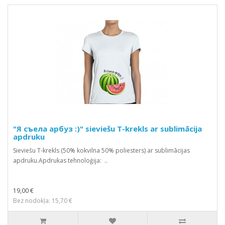
"Я съела арбуз :)" sieviešu T-krekls ar sublimācija
apdruku
Sieviešu T-krekls (50% kokvilna 50% poliesters) ar sublimācijas
apdruku.Apdrukas tehnoloģija: ..
19,00 €
Bez nodokļa: 15,70 €